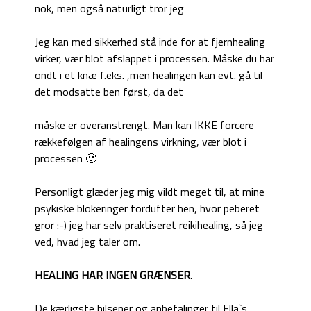
nok, men også naturligt tror jeg
Jeg kan med sikkerhed stå inde for at fjernhealing
virker, vær blot afslappet i processen. Måske du har
ondt i et knæ f.eks. ,men healingen kan evt. gå til
det modsatte ben først, da det
måske er overanstrengt. Man kan IKKE forcere
rækkefølgen af healingens virkning, vær blot i
processen 🙂
Personligt glæder jeg mig vildt meget til, at mine
psykiske blokeringer fordufter hen, hvor peberet
gror :-) jeg har selv praktiseret reikihealing, så jeg
ved, hvad jeg taler om.
HEALING HAR INGEN GRÆNSER
.
De kærligste hilsener og anbefalinger til Ella`s